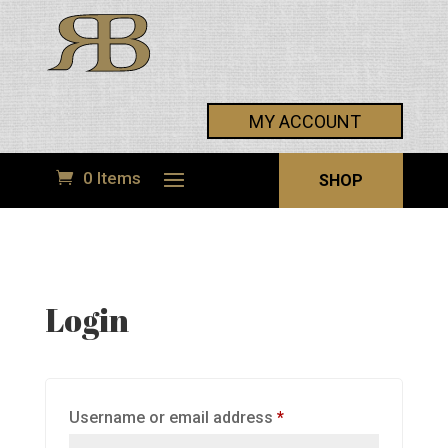
MY ACCOUNT
0 Items
SHOP
Login
Required
Username or email address
*